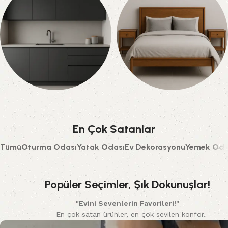
6 ürün
7 ürün
Mutfak Dolabı
Yatak Odası Takımı
0 ürün
13 ürün
En Çok Satanlar
Tümü
Oturma Odası
Yatak Odası
Ev Dekorasyonu
Yemek Oda
Popüler Seçimler, Şık Dokunuşlar!
"Evini Sevenlerin Favorileri!"
– En çok satan ürünler, en çok sevilen konfor.