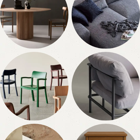
Masa Sandalye
Köşe Koltuk
Takımları
10 ürün
6 ürün
Sandalye Bench
Koltuk Takımı