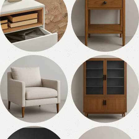
4 ürün
6 ürün
Komidin
Kitaplık
4 ürün
6 ürün
Berjer
Konsol Vitrin