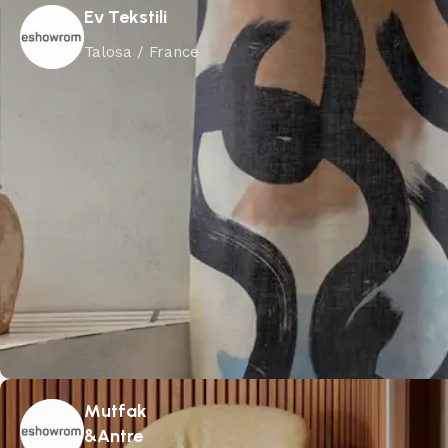
Ev Tekstili
Talosa / France
Mutfak
&Antre