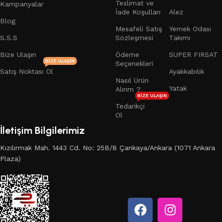
Teslimat ve
Kampanyalar
İade Koşulları
Alez
Blog
Mesafeli Satış
Yemek Odası
S.S.S
Sözleşmesi
Takımı
Bize Ulaşın
Ödeme
SUPER FIRSAT
BIZE ULAŞIN
Seçenekleri
Satış Noktası Ol
Ayakkabılık
Nasıl Ürün
Yatak
Alırım ?
BIZE ULAŞIN
Tedarikçi
Ol
İletişim Bilgilerimiz
Kızılırmak Mah. 1443 Cd. No: 25B/8 Çankaya/Ankara (1071 Ankara
Plaza)