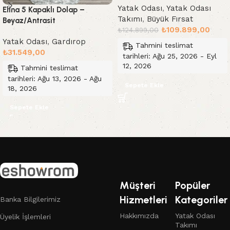
Yatak Odası
,
Yatak Odası
Elina 5 Kapaklı Dolap –
Takımı
,
Büyük Fırsat
Beyaz/Antrasit
₺
109.899,00
₺
124.899,00
Yatak Odası
,
Gardırop
Tahmini teslimat
₺
31.549,00
tarihleri: Ağu 25, 2026 - Eyl
12, 2026
Tahmini teslimat
tarihleri: Ağu 13, 2026 - Ağu
Sepete Ekle
18, 2026
Sepete Ekle
Read More
Müşteri
Popüler
Hizmetleri
Kategoriler
Banka Bilgilerimiz
Hakkımızda
Yatak Odası
Üyelik İşlemleri
Takımı