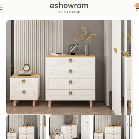
0
Ana Sayfa
Yatak Odası
Şifonyer