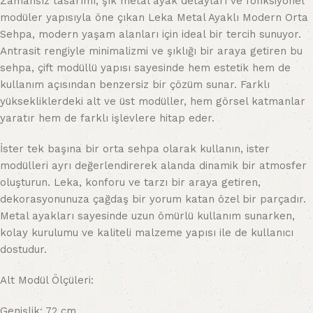
Zamansız tasarımı, şık metal ayak detayları ve fonksiyonel
modüler yapısıyla öne çıkan Leka Metal Ayaklı Modern Orta
Sehpa, modern yaşam alanları için ideal bir tercih sunuyor.
Antrasit rengiyle minimalizmi ve şıklığı bir araya getiren bu
sehpa, çift modüllü yapısı sayesinde hem estetik hem de
kullanım açısından benzersiz bir çözüm sunar. Farklı
yüksekliklerdeki alt ve üst modüller, hem görsel katmanlar
yaratır hem de farklı işlevlere hitap eder.
İster tek başına bir orta sehpa olarak kullanın, ister
modülleri ayrı değerlendirerek alanda dinamik bir atmosfer
oluşturun. Leka, konforu ve tarzı bir araya getiren,
dekorasyonunuza çağdaş bir yorum katan özel bir parçadır.
Metal ayakları sayesinde uzun ömürlü kullanım sunarken,
kolay kurulumu ve kaliteli malzeme yapısı ile de kullanıcı
dostudur.
Alt Modül Ölçüleri:
Genişlik: 72 cm