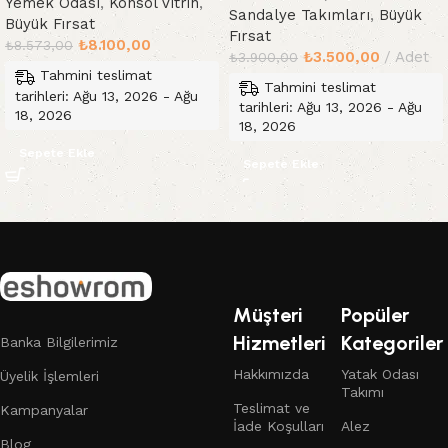
Yemek Odası
,
Konsol Vitrin
,
Sandalye Takımları
,
Büyük
Büyük Fırsat
Fırsat
₺
8.100,00
₺
8.573,00
₺
3.500,00
Adet
₺
3.900,00
Tahmini teslimat
Tahmini teslimat
tarihleri: Ağu 13, 2026 - Ağu
tarihleri: Ağu 13, 2026 - Ağu
18, 2026
18, 2026
Sepete Ekle
Sepete Ekle
Read More
Müşteri
Popüler
Hizmetleri
Kategoriler
Banka Bilgilerimiz
Hakkımızda
Yatak Odası
Üyelik İşlemleri
Takımı
Teslimat ve
Kampanyalar
İade Koşulları
Alez
Blog