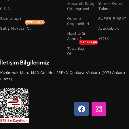
Mesafeli Satış
Yemek Odası
S.S.S
Sözleşmesi
Takımı
Bize Ulaşın
Ödeme
SUPER FIRSAT
BIZE ULAŞIN
Seçenekleri
Satış Noktası Ol
Ayakkabılık
Nasıl Ürün
Yatak
Alırım ?
BIZE ULAŞIN
Tedarikçi
Ol
İletişim Bilgilerimiz
Kızılırmak Mah. 1443 Cd. No: 25B/8 Çankaya/Ankara (1071 Ankara
Plaza)