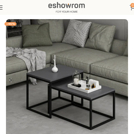
0
Ana Sayfa
Oturma Odası
Sehpa
-45%