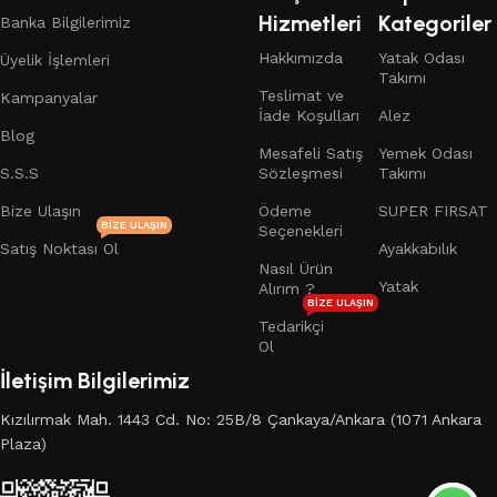
Hizmetleri
Kategoriler
Banka Bilgilerimiz
Hakkımızda
Yatak Odası
Üyelik İşlemleri
Takımı
Teslimat ve
Kampanyalar
İade Koşulları
Alez
Blog
Mesafeli Satış
Yemek Odası
S.S.S
Sözleşmesi
Takımı
Bize Ulaşın
Ödeme
SUPER FIRSAT
BIZE ULAŞIN
Seçenekleri
Satış Noktası Ol
Ayakkabılık
Nasıl Ürün
Yatak
Alırım ?
BIZE ULAŞIN
Tedarikçi
Ol
İletişim Bilgilerimiz
Kızılırmak Mah. 1443 Cd. No: 25B/8 Çankaya/Ankara (1071 Ankara
Plaza)