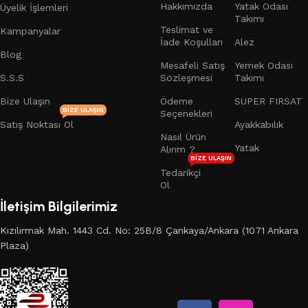
Hakkımızda
Yatak Odası
Üyelik İşlemleri
Takımı
Teslimat ve
Kampanyalar
İade Koşulları
Alez
Blog
Mesafeli Satış
Yemek Odası
S.S.S
Sözleşmesi
Takımı
Bize Ulaşın
Ödeme
SUPER FIRSAT
BIZE ULAŞIN
Seçenekleri
Satış Noktası Ol
Ayakkabılık
Nasıl Ürün
Yatak
Alırım ?
BIZE ULAŞIN
Tedarikçi
Ol
İletişim Bilgilerimiz
Kızılırmak Mah. 1443 Cd. No: 25B/8 Çankaya/Ankara (1071 Ankara
Plaza)