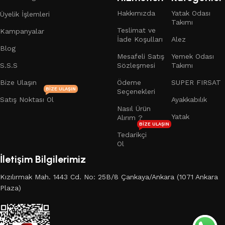
Hakkımızda
Yatak Odası
Üyelik İşlemleri
Takımı
Teslimat ve
Kampanyalar
İade Koşulları
Alez
Blog
Mesafeli Satış
Yemek Odası
S.S.S
Sözleşmesi
Takımı
Bize Ulaşın
Ödeme
SUPER FIRSAT
BIZE ULAŞIN
Seçenekleri
Satış Noktası Ol
Ayakkabılık
Nasıl Ürün
Yatak
Alırım ?
BIZE ULAŞIN
Tedarikçi
Ol
İletişim Bilgilerimiz
Kızılırmak Mah. 1443 Cd. No: 25B/8 Çankaya/Ankara (1071 Ankara
Plaza)