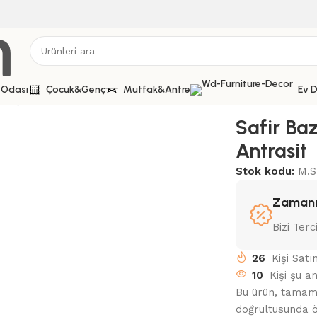
 Odası
Çocuk&Genç
Mutfak&Antre
Ev 
 Başlık Yatak Seti-Antrasit
Safir Baz
Antrasit
Stok kodu:
M.S
Zamanı
Bizi Terc
26
Kişi Satı
10
Kişi şu a
Bu ürün, tamamen
doğrultusunda ö