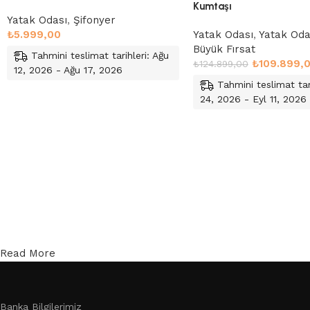
Kumtaşı
Yatak Odası
,
Şifonyer
₺
5.999,00
Yatak Odası
,
Yatak Oda
Büyük Fırsat
Tahmini teslimat tarihleri: Ağu
₺
109.899,
₺
124.899,00
12, 2026 - Ağu 17, 2026
Tahmini teslimat tar
Sepete Ekle
24, 2026 - Eyl 11, 2026
Sepete Ekle
Read More
Banka Bilgilerimiz