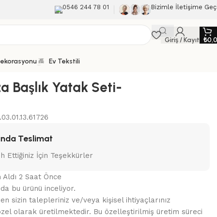
0546 244 78 01
Bizimle İletişime Geç
Giriş / Kayıt
₺
0,
Dekorasyonu
Ev Tekstili
a Başlık Yatak Seti-
.03.01.13.61726
nda Teslimat
ih Ettiğiniz İçin Teşekkürler
n Aldı 2 Saat Önce
nda bu ürünü inceliyor.
 sizin talepleriniz ve/veya kişisel ihtiyaçlarınız
zel olarak üretilmektedir. Bu özelleştirilmiş üretim süreci