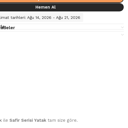
Hemen Al
imat tarihleri: Ağu 14, 2026 - Ağu 21, 2026
kle
İadeler
k
ile
Safir Serisi Yatak
tam size göre.