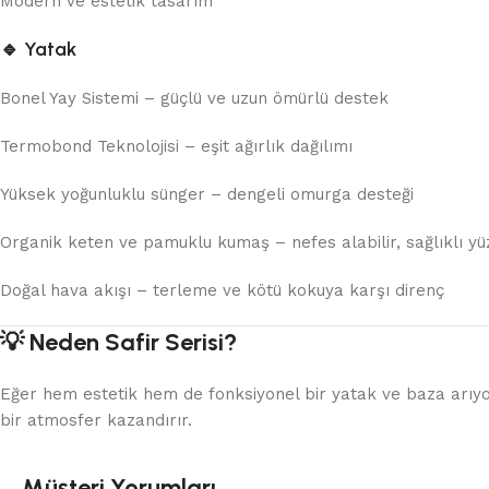
Modern ve estetik tasarım
🔹
Yatak
Bonel Yay Sistemi – güçlü ve uzun ömürlü destek
Termobond Teknolojisi – eşit ağırlık dağılımı
Yüksek yoğunluklu sünger – dengeli omurga desteği
Organik keten ve pamuklu kumaş – nefes alabilir, sağlıklı yü
Doğal hava akışı – terleme ve kötü kokuya karşı direnç
💡 Neden Safir Serisi?
Eğer hem estetik hem de fonksiyonel bir yatak ve baza arıyors
bir atmosfer kazandırır.
Müşteri Yorumları