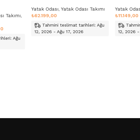
Yatak Odası
,
Yatak Odası Takımı
Yatak Odas
sı Takımı
,
₺
62.199,00
₺
11.149,00
Tahmini teslimat tarihleri: Ağu
Tahmin
00
12, 2026 - Ağu 17, 2026
12, 2026 -
ihleri: Ağu
Sepete Ekle
Sepete Ek