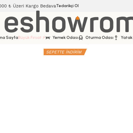
000 ₺ Üzeri Kargo Bedava
Tedarikçi Ol
na Sayfa
Büyük Fırsat ⚡
Yemek Odası
Oturma Odası
Yatak
Ana Sayfa
Yatak Odası
Baza
Baza Başlık Yatak
Safir Baza
SEPETTE İNDİRİM