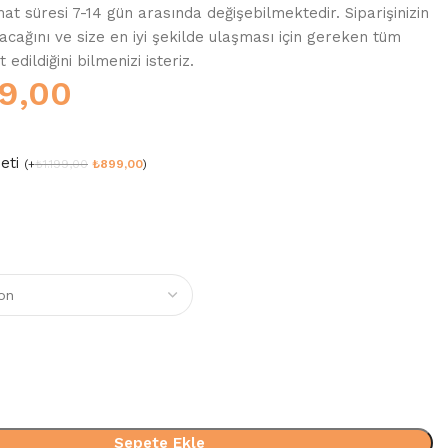
at süresi 7-14 gün arasında değişebilmektedir. Siparişinizin
acağını ve size en iyi şekilde ulaşması için gereken tüm
edildiğini bilmenizi isteriz.
9,00
meti
(
+
₺
1.199,00
₺
899,00
)
Sepete Ekle