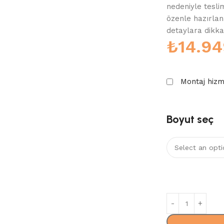
nedeniyle teslim
özenle hazırlan
detaylara dikkat 
₺
14.94
Montaj hiz
Boyut seç