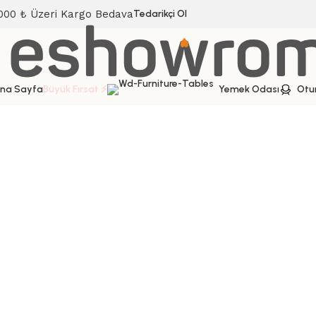
000 ₺ Üzeri Kargo Bedava
Tedarikçi Ol
na Sayfa
Büyük Fırsat ⚡
Yemek Odası
Otu
Ana Sayfa
Yatak Odası
Yatak Odası Takımı
Kale Yatak Od