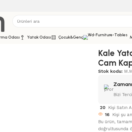
rma Odası
Yatak Odası
Çocuk&Genç
M
ası Set 85 Beyaz Cam Kapak
Kale Yat
Cam Ka
Stok kodu:
M.M
Zamanı
Bizi Terc
20
Kişi Satın 
16
Kişi şu a
Bu ürün, tamamen
doğrultusunda ö