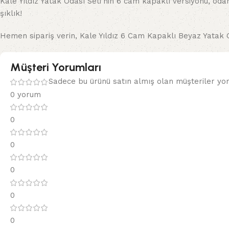
Kale Yıldız Yatak Odası Seti’nin 6 cam kapaklı versiyonu, o
şıklık!
Hemen sipariş verin, Kale Yıldız 6 Cam Kapaklı Beyaz Yatak O
Müşteri Yorumları
Sadece bu ürünü satın almış olan müşteriler yor
0 yorum
0
0
0
0
0