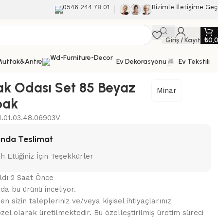
0546 244 78 01
Bizimle İletişime Geç
Giriş / Kayıt
₺
0,
utfak&Antre
Ev Dekorasyonu
Ev Tekstili
ak Odası Set 85 Beyaz
Minar
pak
.01.03.48.06903V
nda Teslimat
ih Ettiğiniz İçin Teşekkürler
Aldı 2 Saat Önce
nda bu ürünü inceliyor.
 sizin talepleriniz ve/veya kişisel ihtiyaçlarınız
zel olarak üretilmektedir. Bu özelleştirilmiş üretim süreci