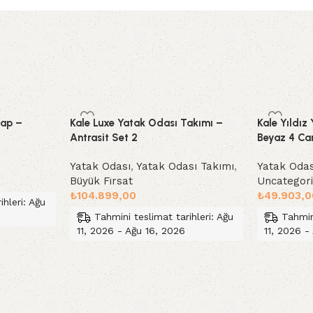
lap –
Kale Luxe Yatak Odası Takımı –
Kale Yıldız
Antrasit Set 2
Beyaz 4 C
Yatak Odası
,
Yatak Odası Takımı
,
Yatak Odas
Büyük Fırsat
Uncategor
₺
104.899,00
₺
49.903,0
ihleri: Ağu
Tahmini teslimat tarihleri: Ağu
Tahmin
11, 2026 - Ağu 16, 2026
11, 2026 -
Sepete Ekle
Sepete Ek