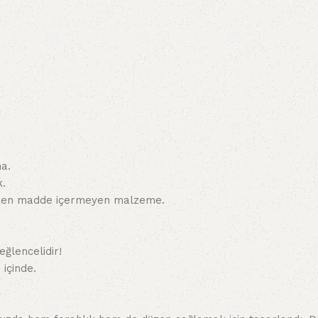
a.
k.
serojen madde içermeyen malzeme.
ğlencelidir!
içinde.