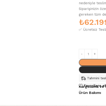
nedeniyle tesli
Siparişinizin öz
gereken tüm deta
₺
62.19
✅ Ücretsiz Tesl
Tahmini tesl
Favorilere e
Kargolama ve 
Ürün Bakımı