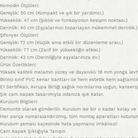
Komodin Ölçüleri:
Genişlik: 50 cm (Kompakt ve şık bir yardımcı.)
Yükseklik: 47 cm (Şıklık ve fonksiyonun kesişim noktası.)
Derinlik: 40 cm (Eşyalarınızı toparlayan mükemmel derinlik.)
Şifonyer Ölçüleri:
Genişlik: 72 cm (Küçük ama etkili bir düzenleme aracı.)
Yükseklik: 77 cm (Zarif bir yüksekliğin etkisi.)
Derinlik: 42 cm (Derinliğiyle eşyalarınıza ev.)
Ürün Özellikleri:
Yüksek kaliteli melamin yüzey ve dayanıklı 18 mm yonga levh
Birinci sınıf PVC kenar bantları ile hem estetik hem sağlamlı
E1 Sertifikalı, Avrupa Birliği sağlık normlarına uygun, kan
Şık cam kapak tasarımıyla odanıza ışık katar.
Kurulum Bilgileri:
Demonte olarak gönderilir. Kurulum ise bir o kadar kolay ve e
Her parça numaralandırılmış, tüm montaj aparatları kutunun 
Kurulum şeması sayesinde hata yapmanız imkânsız!
Cam Kapak Şıklığıyla Tanışın