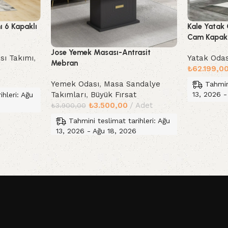
ı 6 Kapaklı
Kale Yatak
Cam Kapak
Jose Yemek Masası-Antrasit
sı Takımı
,
Yatak Odas
Mebran
₺
62.199,0
Yemek Odası
,
Masa Sandalye
Tahmin
Takımları
,
Büyük Fırsat
13, 2026 -
ihleri: Ağu
₺
3.500,00
Adet
₺
3.900,00
Sepete Ek
Tahmini teslimat tarihleri: Ağu
13, 2026 - Ağu 18, 2026
Sepete Ekle