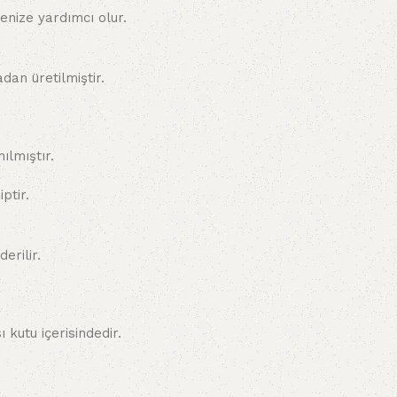
nize yardımcı olur.
an üretilmiştir.
ılmıştır.
ptir.
erilir.
kutu içerisindedir.