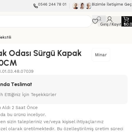
0546 244 78 01
Bizimle İletişime Geç
Giriş / Kayıt
₺
0,
ekstili
ak Odası Sürgü Kapak
Minar
10CM
.01.03.48.07039
nda Teslimat
ih Ettiğiniz İçin Teşekkürler
ın Aldı 2 Saat Önce
nda bu ürünü inceliyor.
 sizin talepleriniz ve/veya kişisel ihtiyaçlarınız
zel olarak üretilmektedir. Bu özelleştirilmiş üretim süreci