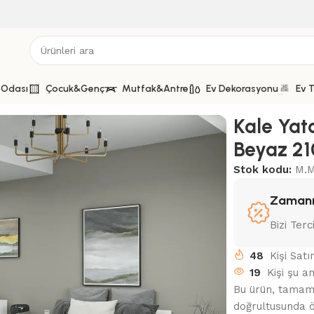
 Odası
Çocuk&Genç
Mutfak&Antre
Ev Dekorasyonu
Ev T
ası Sürgü Kapak Beyaz 210CM
Kale Yat
Beyaz 2
Stok kodu:
M.M
Zamanı
Bizi Terc
48
Kişi Sat
19
Kişi şu a
Bu ürün, tamamen
doğrultusunda ö