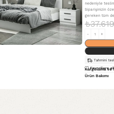
nedeniyle tesli
Siparişinizin öz
gereken tüm deta
₺
37.61
Tahmini tesl
Favorilere e
Kargolama ve 
Ürün Bakımı