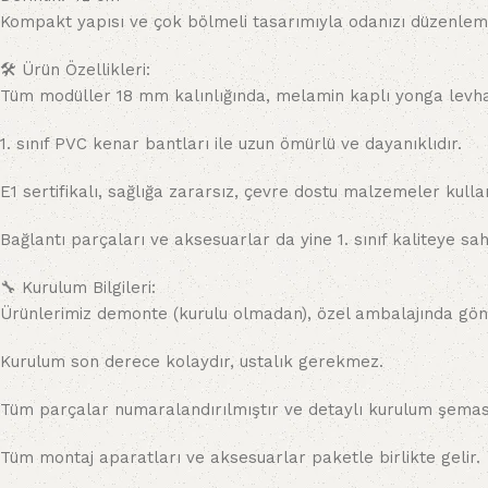
Kompakt yapısı ve çok bölmeli tasarımıyla odanızı düzenleme
🛠️ Ürün Özellikleri:
Tüm modüller 18 mm kalınlığında, melamin kaplı yonga levhad
1. sınıf PVC kenar bantları ile uzun ömürlü ve dayanıklıdır.
E1 sertifikalı, sağlığa zararsız, çevre dostu malzemeler kullan
Bağlantı parçaları ve aksesuarlar da yine 1. sınıf kaliteye sahi
🔧 Kurulum Bilgileri:
Ürünlerimiz demonte (kurulu olmadan), özel ambalajında gönd
Kurulum son derece kolaydır, ustalık gerekmez.
Tüm parçalar numaralandırılmıştır ve detaylı kurulum şeması 
Tüm montaj aparatları ve aksesuarlar paketle birlikte gelir.