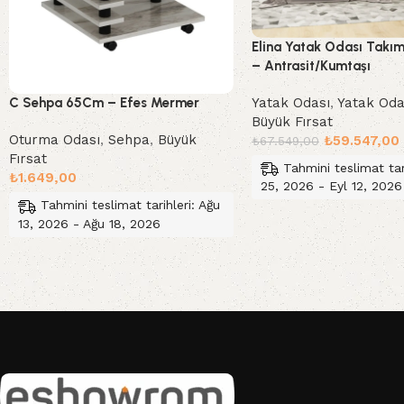
Elina Yatak Odası Takım
– Antrasit/Kumtaşı
Yatak Odası
,
Yatak Oda
C Sehpa 65Cm – Efes Mermer
Büyük Fırsat
Oturma Odası
,
Sehpa
,
Büyük
₺
59.547,00
₺
67.549,00
Fırsat
Tahmini teslimat tar
₺
1.649,00
25, 2026 - Eyl 12, 2026
Tahmini teslimat tarihleri: Ağu
Sepete Ekle
13, 2026 - Ağu 18, 2026
Sepete Ekle
Read More