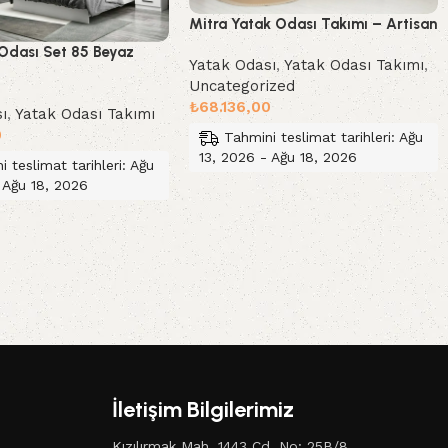
Mitra Yatak Odası Takımı – Artisan
 Odası Set 85 Beyaz
Yatak Odası
,
Yatak Odası Takımı
,
Uncategorized
₺
68.136,00
ı
,
Yatak Odası Takımı
0
Tahmini teslimat tarihleri: Ağu
13, 2026 - Ağu 18, 2026
i teslimat tarihleri: Ağu
 Ağu 18, 2026
Sepete Ekle
le
İletişim Bilgilerimiz
Kızılırmak Mah. 1443 Cd. No: 25B/8