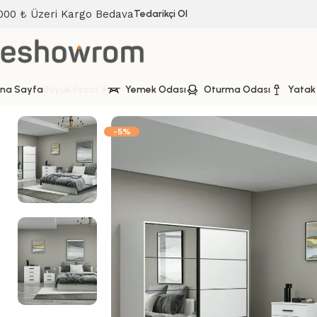
000 ₺ Üzeri Kargo Bedava
Tedarikçi Ol
na Sayfa
Büyük Fırsat ⚡
Yemek Odası
Oturma Odası
Yatak
Ana Sayfa
Yatak Odası
Yatak Odası Takımı
Kale Yatak Od
-5%