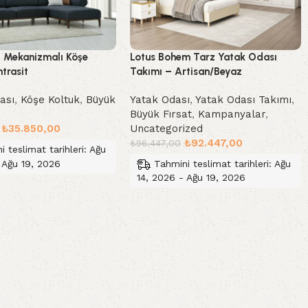
Lotus Bohem Tarz Yatak Odası
t Mekanizmalı Köşe
Takımı – Artisan/Beyaz
trasit
Yatak Odası
,
Yatak Odası Takımı
,
ası
,
Köşe Koltuk
,
Büyük
Büyük Fırsat
,
Kampanyalar
,
Uncategorized
₺
35.850,00
₺
92.447,00
₺
96.447,00
i teslimat tarihleri: Ağu
 Ağu 19, 2026
Tahmini teslimat tarihleri: Ağu
14, 2026 - Ağu 19, 2026
le
Sepete Ekle