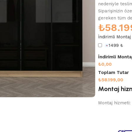
nedeniyle tesli
Siparişinizin öz
gereken tüm deta
₺
58.19
İndirimli Montaj
1499 ₺
İndirimli Monta
₺0,00
Toplam Tutar
₺58.199,00
Montaj hizm
Montaj hizmeti: