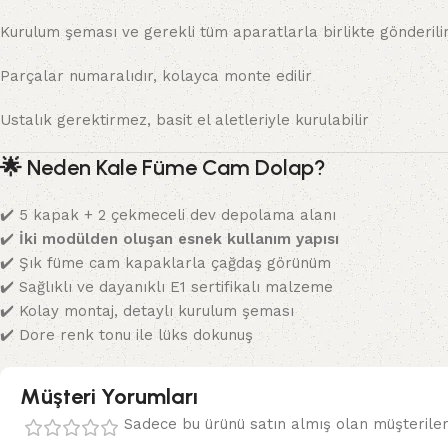
Kurulum şeması ve gerekli tüm aparatlarla birlikte gönderili
Parçalar numaralıdır, kolayca monte edilir
Ustalık gerektirmez, basit el aletleriyle kurulabilir
🌟
Neden Kale Füme Cam Dolap?
✔️ 5 kapak + 2 çekmeceli dev depolama alanı
✔️
İki modülden oluşan esnek kullanım yapısı
✔️ Şık füme cam kapaklarla çağdaş görünüm
✔️ Sağlıklı ve dayanıklı E1 sertifikalı malzeme
✔️ Kolay montaj, detaylı kurulum şeması
✔️ Dore renk tonu ile lüks dokunuş
Müşteri Yorumları
Sadece bu ürünü satın almış olan müşteriler