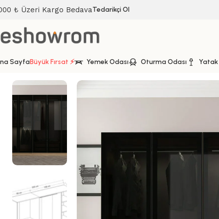
000 ₺ Üzeri Kargo Bedava
Tedarikçi Ol
na Sayfa
Büyük Fırsat ⚡
Yemek Odası
Oturma Odası
Yatak
Ana Sayfa
Yatak Odası
Gardırop
Kale 5 Füme Cam Kapakl