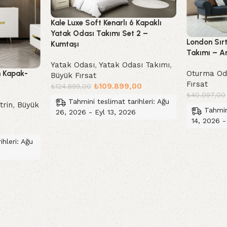
Kale Luxe Soft Kenarlı 6 Kapaklı
Yatak Odası Takımı Set 2 –
London Sır
Kumtaşı
Takımı – An
Yatak Odası
,
Yatak Odası Takımı
,
 Kapak-
Oturma Od
Büyük Fırsat
Fırsat
₺
109.899,00
₺
124.899,00
₺
40.097,00
Tahmini teslimat tarihleri: Ağu
trin
,
Büyük
Tahmin
26, 2026 - Eyl 13, 2026
14, 2026 -
Sepete Ekle
Sepete Ek
ihleri: Ağu