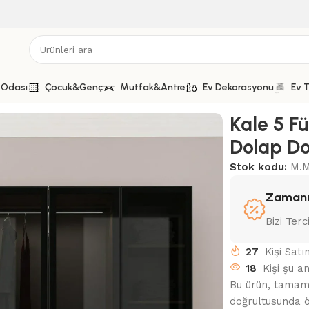
 Odası
Çocuk&Genç
Mutfak&Antre
Ev Dekorasyonu
Ev T
ı 2Ç Dolap Dore Füme Cam 210CM
Kale 5 F
Dolap D
Stok kodu:
M.M
Zamanı
Bizi Terc
27
Kişi Satı
18
Kişi şu a
Bu ürün, tamamen
doğrultusunda ö