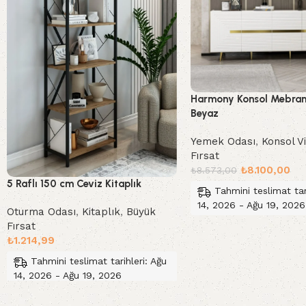
Harmony Konsol Mebran
Beyaz
Yemek Odası
,
Konsol Vi
Fırsat
₺
8.100,00
₺
8.573,00
5 Raflı 150 cm Ceviz Kitaplık
Tahmini teslimat tar
14, 2026 - Ağu 19, 2026
Oturma Odası
,
Kitaplık
,
Büyük
Fırsat
Sepete Ekle
₺
1.214,99
Tahmini teslimat tarihleri: Ağu
14, 2026 - Ağu 19, 2026
Sepete Ekle