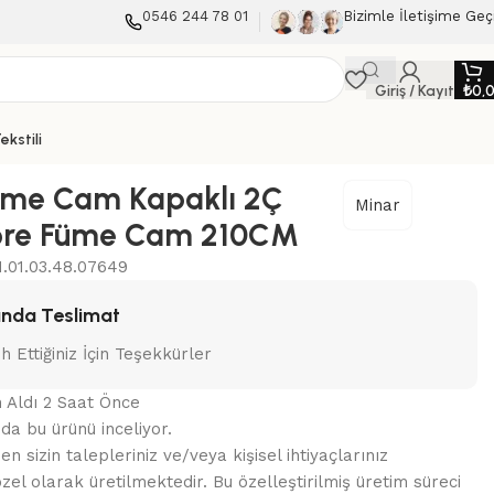
0546 244 78 01
Bizimle İletişime Geç
Giriş / Kayıt
₺
0,
ekstili
üme Cam Kapaklı 2Ç
Minar
ore Füme Cam 210CM
.01.03.48.07649
nda Teslimat
ih Ettiğiniz İçin Teşekkürler
n Aldı 2 Saat Önce
nda bu ürünü inceliyor.
 sizin talepleriniz ve/veya kişisel ihtiyaçlarınız
zel olarak üretilmektedir. Bu özelleştirilmiş üretim süreci