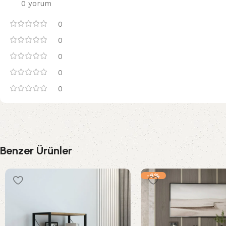
0 yorum
0
0
0
0
0
Benzer Ürünler
-6%