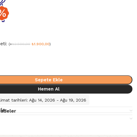
eti:
(
+
₺
2.500,00
₺
1.900,00
)
Sepete Ekle
Hemen Al
imat tarihleri: Ağu 14, 2026 - Ağu 19, 2026
kle
İadeler