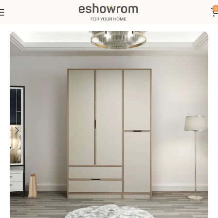
0
Ana Sayfa
Yatak Odası
Gardırop