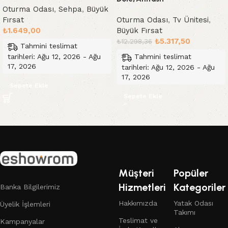
Oturma Odası
,
Sehpa
,
Büyük
Fırsat
Oturma Odası
,
Tv Ünitesi
,
₺
1.649,00
Büyük Fırsat
₺
5.317,50
₺
12.298,36
Tahmini teslimat
tarihleri: Ağu 12, 2026 - Ağu
Tahmini teslimat
17, 2026
tarihleri: Ağu 12, 2026 - Ağu
17, 2026
Sepete Ekle
Sepete Ekle
Read More
Müşteri
Popüler
Hizmetleri
Kategoriler
Banka Bilgilerimiz
Hakkımızda
Yatak Odası
Üyelik İşlemleri
Takımı
Teslimat ve
Kampanyalar