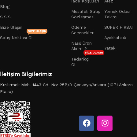
İade Koşulları
Alez
Blog
Mesafeli Satış
Yemek Odası
S.S.S
Sözleşmesi
Takımı
Bize Ulaşın
Ödeme
SUPER FIRSAT
BIZE ULAŞIN
Seçenekleri
Satış Noktası Ol
Ayakkabılık
Nasıl Ürün
Yatak
Alırım ?
BIZE ULAŞIN
Tedarikçi
Ol
İletişim Bilgilerimiz
Kızılırmak Mah. 1443 Cd. No: 25B/8 Çankaya/Ankara (1071 Ankara
Plaza)