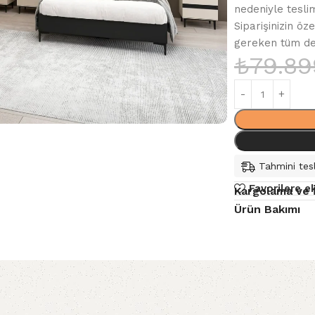
nedeniyle tesli
Siparişinizin öz
gereken tüm deta
₺
79.89
Tahmini tesl
Favorilere e
Kargolama ve 
Ürün Bakımı