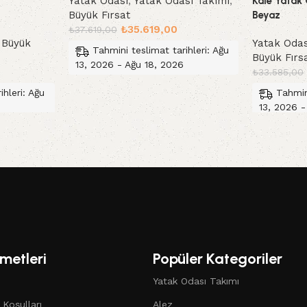
Yatak Odası
,
Yatak Odası Takımı
,
Kale Yatak 
Büyük Fırsat
Beyaz
₺
35.619,00
₺
37.619,00
,
Büyük
Yatak Odas
Tahmini teslimat tarihleri: Ağu
Büyük Fırs
13, 2026 - Ağu 18, 2026
₺
33.585,00
Sepete Ekle
ihleri: Ağu
Tahmin
13, 2026 -
Sepete Ek
metleri
Popüler Kategoriler
Yatak Odası Takımı
 Koşulları
Alez