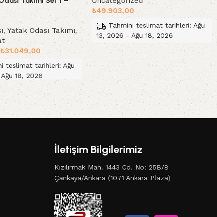
Uncategorized
Odası Takımı Set 1 –
₺
49.903,00
Tahmini teslimat tarihleri: Ağu
ı
,
Yatak Odası Takımı
,
13, 2026 - Ağu 18, 2026
at
₺
31.049,00
Sepete Ekle
i teslimat tarihleri: Ağu
 Ağu 18, 2026
le
İletişim Bilgilerimiz
Kızılırmak Mah. 1443 Cd. No: 25B/8
Çankaya/Ankara (1071 Ankara Plaza)