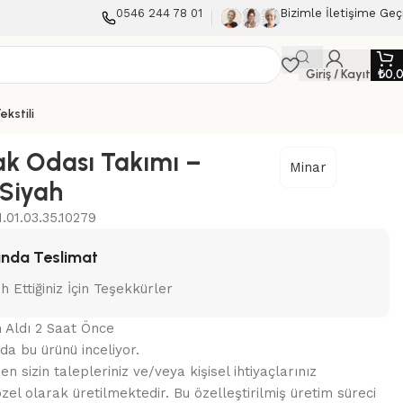
0546 244 78 01
Bizimle İletişime Geç
Giriş / Kayıt
₺
0,
ekstili
ak Odası Takımı –
Minar
Siyah
.01.03.35.10279
nda Teslimat
ih Ettiğiniz İçin Teşekkürler
n Aldı 2 Saat Önce
nda bu ürünü inceliyor.
 sizin talepleriniz ve/veya kişisel ihtiyaçlarınız
zel olarak üretilmektedir. Bu özelleştirilmiş üretim süreci