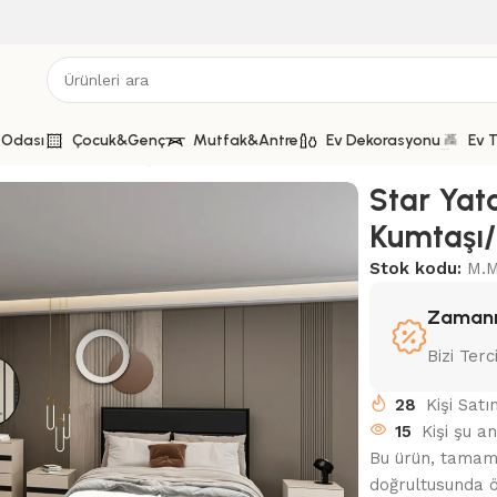
 Odası
Çocuk&Genç
Mutfak&Antre
Ev Dekorasyonu
Ev T
sı Takımı – Kumtaşı/Siyah
Star Yat
Kumtaşı/
Stok kodu:
M.M
Zamanı
Bizi Terc
28
Kişi Satı
15
Kişi şu a
Bu ürün, tamamen
doğrultusunda ö