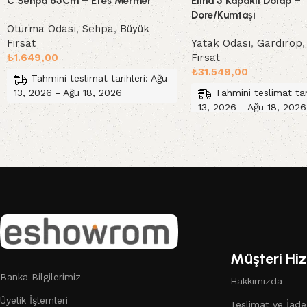
C Sehpa 65Cm – Efes Mermer
Elina 5 Kapaklı Dolap –
Dore/Kumtaşı
Oturma Odası
,
Sehpa
,
Büyük
Fırsat
Yatak Odası
,
Gardırop
₺
1.649,00
Fırsat
₺
31.549,00
Tahmini teslimat tarihleri: Ağu
13, 2026 - Ağu 18, 2026
Tahmini teslimat tar
13, 2026 - Ağu 18, 2026
Sepete Ekle
Sepete Ekle
Read More
Müşteri Hiz
Banka Bilgilerimiz
Hakkımızda
Üyelik İşlemleri
Teslimat ve İade