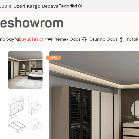
000 ₺ Üzeri Kargo Bedava
Tedarikçi Ol
na Sayfa
Büyük Fırsat ⚡
Yemek Odası
Oturma Odası
Yatak
Ana Sayfa
Yatak Odası
Yatak Odası Takımı
Star Yatak Oda
-6%