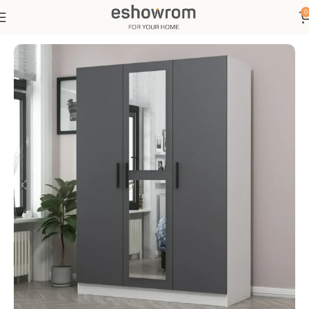
0
Ana Sayfa
Yatak Odası
Gardırop