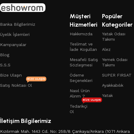
Müşteri
Popüler
Hizmetleri
Kategoriler
Banka Bilgilerimiz
Hakkımızda
Yatak Odası
Üyelik İşlemleri
Takımı
Teslimat ve
Kampanyalar
İade Koşulları
Alez
Blog
Mesafeli Satış
Yemek Odası
S.S.S
Sözleşmesi
Takımı
Bize Ulaşın
Ödeme
SUPER FIRSAT
BIZE ULAŞIN
Seçenekleri
Satış Noktası Ol
Ayakkabılık
Nasıl Ürün
Yatak
Alırım ?
BIZE ULAŞIN
Tedarikçi
Ol
İletişim Bilgilerimiz
Kızılırmak Mah. 1443 Cd. No: 25B/8 Çankaya/Ankara (1071 Ankara