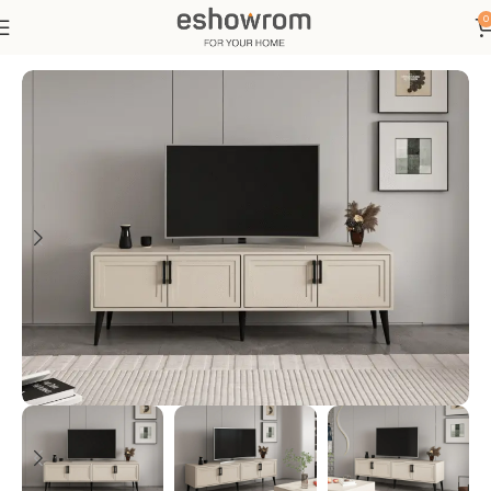
0
Ana Sayfa
Oturma Odası
Tv Ünitesi