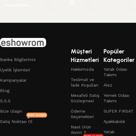
Sepete Ekle
Read More
Müşteri
Popüler
Hizmetleri
Kategoriler
Banka Bilgilerimiz
Hakkımızda
Yatak Odası
Üyelik İşlemleri
Takımı
Teslimat ve
Kampanyalar
İade Koşulları
Alez
Blog
Mesafeli Satış
Yemek Odası
S.S.S
Sözleşmesi
Takımı
Bize Ulaşın
Ödeme
SUPER FIRSAT
BIZE ULAŞIN
Seçenekleri
Satış Noktası Ol
Ayakkabılık
Nasıl Ürün
Yatak
Alırım ?