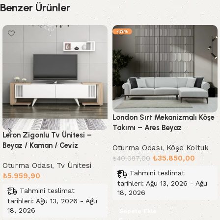
Benzer Ürünler
-11%
London Sırt Mekanizmalı Köşe
Takımı – Ares Beyaz
Leron Zigonlu Tv Ünitesi –
Beyaz / Kaman / Ceviz
Oturma Odası
,
Köşe Koltuk
₺
35.850,00
₺
40.097,00
Oturma Odası
,
Tv Ünitesi
Tahmini teslimat
₺
5.959,90
tarihleri: Ağu 13, 2026 - Ağu
Tahmini teslimat
18, 2026
tarihleri: Ağu 13, 2026 - Ağu
18, 2026
Sepete Ekle