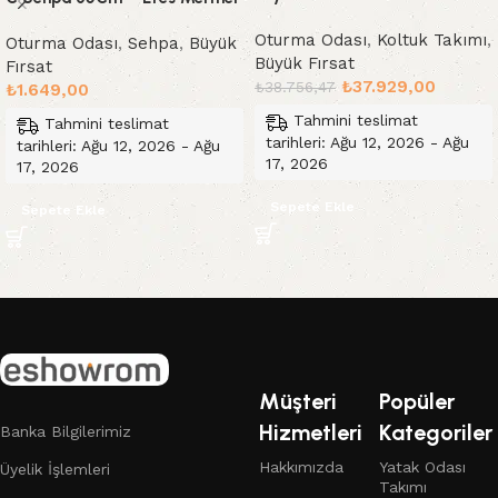
Oturma Odası
,
Koltuk Takımı
,
Oturma Odası
,
Sehpa
,
Büyük
Büyük Fırsat
Fırsat
₺
37.929,00
₺
38.756,47
₺
1.649,00
Tahmini teslimat
Tahmini teslimat
tarihleri: Ağu 12, 2026 - Ağu
tarihleri: Ağu 12, 2026 - Ağu
17, 2026
17, 2026
Sepete Ekle
Sepete Ekle
Read More
Müşteri
Popüler
Hizmetleri
Kategoriler
Banka Bilgilerimiz
Hakkımızda
Yatak Odası
Üyelik İşlemleri
Takımı