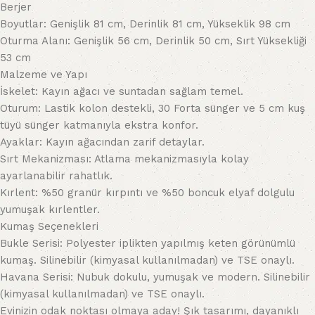
Berjer
Boyutlar: Genişlik 81 cm, Derinlik 81 cm, Yükseklik 98 cm
Oturma Alanı: Genişlik 56 cm, Derinlik 50 cm, Sırt Yüksekliği
53 cm
Malzeme ve Yapı
İskelet: Kayın ağacı ve suntadan sağlam temel.
Oturum: Lastik kolon destekli, 30 Forta sünger ve 5 cm kuş
tüyü sünger katmanıyla ekstra konfor.
Ayaklar: Kayın ağacından zarif detaylar.
Sırt Mekanizması: Atlama mekanizmasıyla kolay
ayarlanabilir rahatlık.
Kırlent: %50 granür kırpıntı ve %50 boncuk elyaf dolgulu
yumuşak kırlentler.
Kumaş Seçenekleri
Bukle Serisi: Polyester iplikten yapılmış keten görünümlü
kumaş. Silinebilir (kimyasal kullanılmadan) ve TSE onaylı.
Havana Serisi: Nubuk dokulu, yumuşak ve modern. Silinebilir
(kimyasal kullanılmadan) ve TSE onaylı.
Evinizin odak noktası olmaya aday! Şık tasarımı, dayanıklı