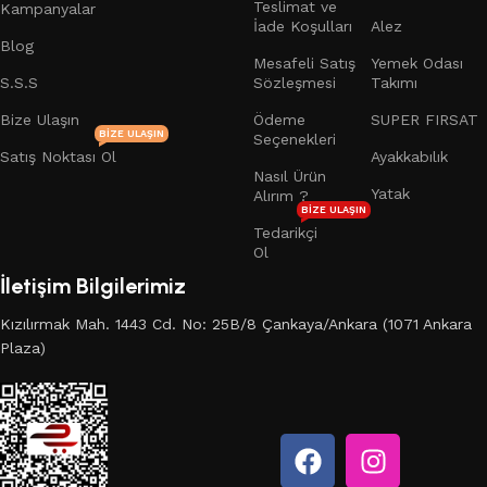
Teslimat ve
Kampanyalar
İade Koşulları
Alez
Blog
Mesafeli Satış
Yemek Odası
S.S.S
Sözleşmesi
Takımı
Bize Ulaşın
Ödeme
SUPER FIRSAT
BIZE ULAŞIN
Seçenekleri
Satış Noktası Ol
Ayakkabılık
Nasıl Ürün
Yatak
Alırım ?
BIZE ULAŞIN
Tedarikçi
Ol
İletişim Bilgilerimiz
Kızılırmak Mah. 1443 Cd. No: 25B/8 Çankaya/Ankara (1071 Ankara
Plaza)