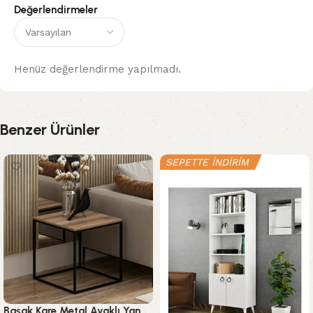
Değerlendirmeler
Henüz değerlendirme yapılmadı.
Benzer Ürünler
SEPETTE İNDİRİM
-75%
Başak Kare Metal Ayaklı Yan