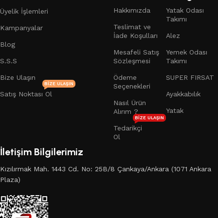
Hakkımızda
Yatak Odası
Üyelik İşlemleri
Takımı
Teslimat ve
Kampanyalar
İade Koşulları
Alez
Blog
Mesafeli Satış
Yemek Odası
S.S.S
Sözleşmesi
Takımı
Bize Ulaşın
Ödeme
SUPER FIRSAT
BIZE ULAŞIN
Seçenekleri
Satış Noktası Ol
Ayakkabılık
Nasıl Ürün
Yatak
Alırım ?
BIZE ULAŞIN
Tedarikçi
Ol
İletişim Bilgilerimiz
Kızılırmak Mah. 1443 Cd. No: 25B/8 Çankaya/Ankara (1071 Ankara
Plaza)