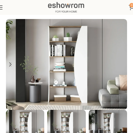
0
Ana Sayfa
Oturma Odası
Kitaplık