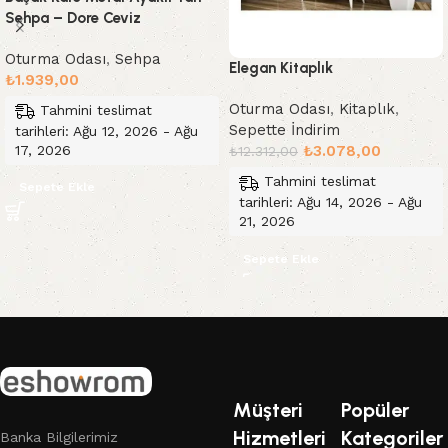
Sehpa – Dore Ceviz
Oturma Odası
,
Sehpa
Elegan Kitaplık
₺
1.939,00
Oturma Odası
,
Kitaplık
,
Tahmini teslimat
Sepette İndirim
tarihleri: Ağu 12, 2026 - Ağu
17, 2026
₺
3.078,00
₺
12.312,00
Tahmini teslimat
Sepete Ekle
tarihleri: Ağu 14, 2026 - Ağu
21, 2026
Sepete Ekle
Read More
Müşteri
Popüler
Hizmetleri
Kategoriler
Banka Bilgilerimiz