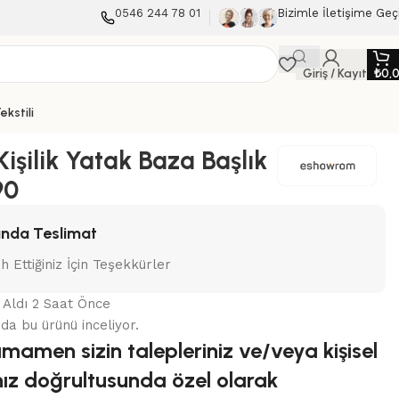
0546 244 78 01
Bizimle İletişime Geç
Giriş / Kayıt
₺
0,
ekstili
Kişilik Yatak Baza Başlık
90
nda Teslimat
ih Ettiğiniz İçin Teşekkürler
n Aldı 2 Saat Önce
nda bu ürünü inceliyor.
amamen sizin talepleriniz ve/veya kişisel
ınız doğrultusunda özel olarak