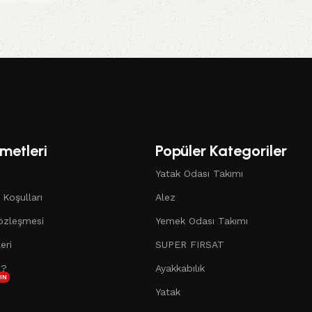
Sepete Ekle
metleri
Popüler Kategoriler
Yatak Odası Takımı
 Koşulları
Alez
özleşmesi
Yemek Odası Takımı
eri
SUPER FIRSAT
 ?
Ayakkabılık
IN
Yatak