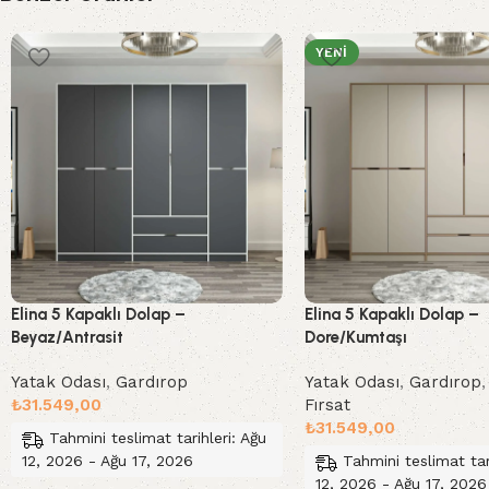
YENI
Elina 5 Kapaklı Dolap –
Elina 5 Kapaklı Dolap –
Beyaz/Antrasit
Dore/Kumtaşı
Yatak Odası
,
Gardırop
Yatak Odası
,
Gardırop
₺
31.549,00
Fırsat
₺
31.549,00
Tahmini teslimat tarihleri: Ağu
12, 2026 - Ağu 17, 2026
Tahmini teslimat tar
12, 2026 - Ağu 17, 2026