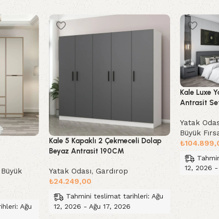
Kale Luxe 
Antrasit Se
Yatak Odas
Büyük Fırs
Kale 5 Kapaklı 2 Çekmeceli Dolap
₺
104.899,
Beyaz Antrasit 190CM
Tahmin
12, 2026 -
,
Büyük
Yatak Odası
,
Gardırop
₺
24.249,00
Sepete Ek
Tahmini teslimat tarihleri: Ağu
12, 2026 - Ağu 17, 2026
ihleri: Ağu