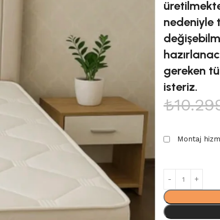
üretilmekte
nedeniyle 
değişebilme
hazırlanaca
gereken tü
isteriz.
₺
10.29
Montaj hiz