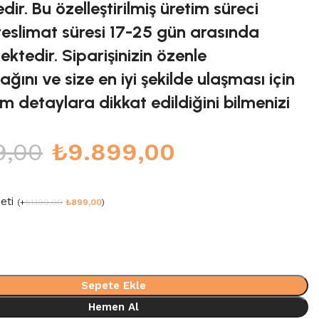
dir. Bu özelleştirilmiş üretim süreci
teslimat süresi 17-25 gün arasında
ktedir. Siparişinizin özenle
ğını ve size en iyi şekilde ulaşması için
m detaylara dikkat edildiğini bilmenizi
9,00
₺
9.899,00
meti
(
+
₺
1.199,00
₺
899,00
)
Sepete Ekle
Hemen Al