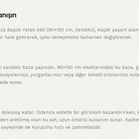
anışın
 Baza Başlık Yatak Seti (90×190 cm, Sandıklı), küçük yaşam al
ir hale getirerek, uyku deneyiminizi tamamen değiştirecek.
 biri sandıklı baza yapısıdır. 90×190 cm ebatlarındaki bu baza
niyelerinizi, yorganlarınızı veya diğer tekstil ürünlerinizi k
arada sunar.
ir dokunuş katar. Odanıza estetik bir görünüm kazandırırken,
en üretilmiş olan bu set, uzun ömürlü kullanım sunar. Kaliteli i
i sayesinde de kurulumu hızlı ve zahmetsizdir.