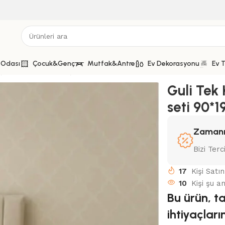
 Odası
Çocuk&Genç
Mutfak&Antre
Ev Dekorasyonu
Ev T
işilik Yatak Baza Başlık seti 90*190
Guli Tek 
seti 90*1
Zamanı
Bizi Terc
17
Kişi Satı
10
Kişi şu a
Bu ürün, t
ihtiyaçlar