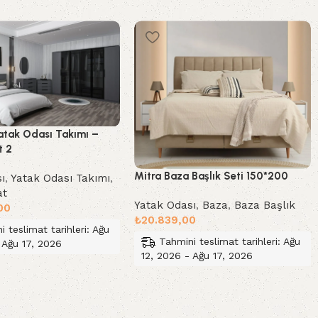
Yatak Odası Takımı –
t 2
Mitra Baza Başlık Seti 150*200
ı
,
Yatak Odası Takımı
,
at
Yatak Odası
,
Baza
,
Baza Başlık
00
₺
20.839,00
i teslimat tarihleri: Ağu
Tahmini teslimat tarihleri: Ağu
 Ağu 17, 2026
12, 2026 - Ağu 17, 2026
le
Sepete Ekle