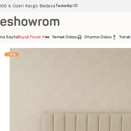
000 ₺ Üzeri Kargo Bedava
Tedarikçi Ol
na Sayfa
Büyük Fırsat ⚡
Yemek Odası
Oturma Odası
Yatak
Ana Sayfa
Yatak Odası
Baza
Baza Başlık Yatak
Guli Tek K
-4%