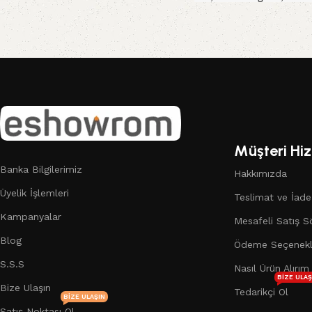
Sepete Ekle
Sepete Ekle
Read More
Müşteri Hiz
Banka Bilgilerimiz
Hakkımızda
Üyelik İşlemleri
Teslimat ve İade
Kampanyalar
Mesafeli Satış S
Blog
Ödeme Seçenekl
S.S.S
Nasıl Ürün Alırım
BIZE ULAŞ
Bize Ulaşın
Tedarikçi Ol
BIZE ULAŞIN
Satış Noktası Ol