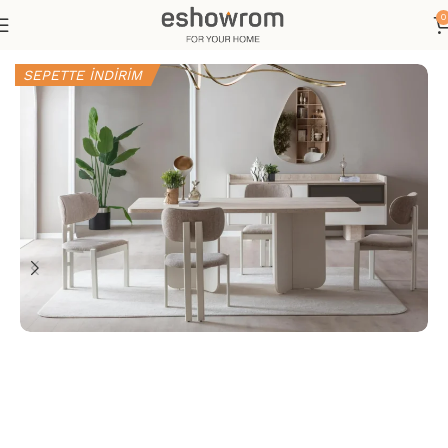
0
Ana Sayfa
Yemek Odası
Sandalye Bench
SEPETTE İNDİRİM