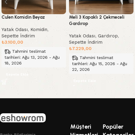
Culen Komidin Beyaz
Meli 3 Kapaklı 2 Çekmeceli
Gardırop
Yatak Odası
,
Komidin
,
Sepette İndirim
Yatak Odası
,
Gardırop
,
₺
3.100,00
Sepette İndirim
₺
7.229,00
Tahmini teslimat
tarihleri: Ağu 13, 2026 - Ağu
Tahmini teslimat
18, 2026
tarihleri: Ağu 15, 2026 - Ağu
22, 2026
Sepete Ekle
Sepete Ekle
Read More
Müşteri
Popüler
Hizmetleri
Kategoriler
Banka Bilgilerimiz