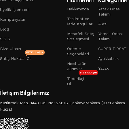
Hakkımızda
Yatak Odası
Üyelik İşlemleri
Takımı
Teslimat ve
Kampanyalar
İade Koşulları
Alez
Blog
Mesafeli Satış
Yemek Odası
S.S.S
Sözleşmesi
Takımı
Bize Ulaşın
Ödeme
SUPER FIRSAT
BIZE ULAŞIN
Seçenekleri
Satış Noktası Ol
Ayakkabılık
Nasıl Ürün
Yatak
Alırım ?
BIZE ULAŞIN
Tedarikçi
Ol
İletişim Bilgilerimiz
Kızılırmak Mah. 1443 Cd. No: 25B/8 Çankaya/Ankara (1071 Ankara
Plaza)