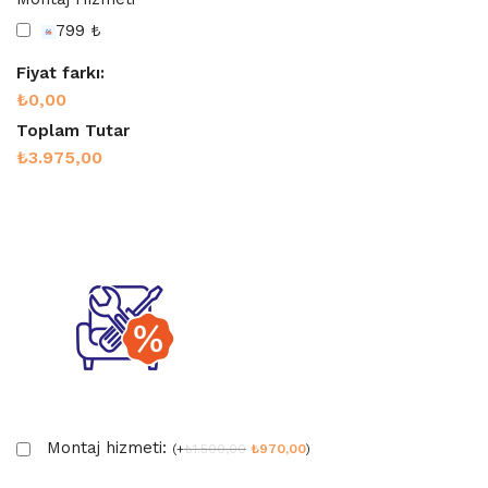
799 ₺
Fiyat farkı:
₺0,00
Toplam Tutar
₺3.975,00
Montaj hizmeti:
(
+
₺
1.500,00
₺
970,00
)