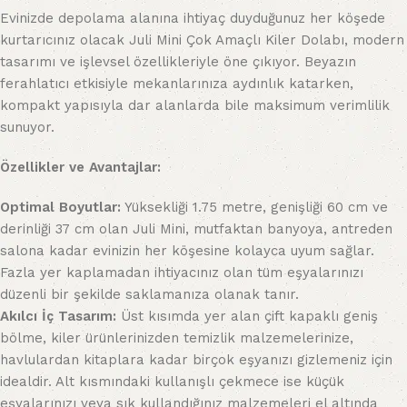
Evinizde depolama alanına ihtiyaç duyduğunuz her köşede
kurtarıcınız olacak Juli Mini Çok Amaçlı Kiler Dolabı, modern
tasarımı ve işlevsel özellikleriyle öne çıkıyor. Beyazın
ferahlatıcı etkisiyle mekanlarınıza aydınlık katarken,
kompakt yapısıyla dar alanlarda bile maksimum verimlilik
sunuyor.
Özellikler ve Avantajlar:
Optimal Boyutlar:
Yüksekliği 1.75 metre, genişliği 60 cm ve
derinliği 37 cm olan Juli Mini, mutfaktan banyoya, antreden
salona kadar evinizin her köşesine kolayca uyum sağlar.
Fazla yer kaplamadan ihtiyacınız olan tüm eşyalarınızı
düzenli bir şekilde saklamanıza olanak tanır.
Akılcı İç Tasarım:
Üst kısımda yer alan çift kapaklı geniş
bölme, kiler ürünlerinizden temizlik malzemelerinize,
havlulardan kitaplara kadar birçok eşyanızı gizlemeniz için
idealdir. Alt kısmındaki kullanışlı çekmece ise küçük
eşyalarınızı veya sık kullandığınız malzemeleri el altında