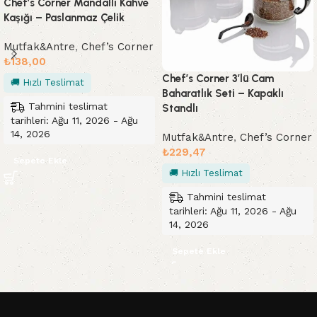
Chef’s Corner Mandallı Kahve
Kaşığı – Paslanmaz Çelik
Mutfak&Antre
,
Chef’s Corner
₺
138,00
Chef’s Corner 3’lü Cam
🚚 Hızlı Teslimat
Baharatlık Seti – Kapaklı
Tahmini teslimat
Standlı
tarihleri: Ağu 11, 2026 - Ağu
14, 2026
Mutfak&Antre
,
Chef’s Corner
₺
229,47
Sepete Ekle
🚚 Hızlı Teslimat
Tahmini teslimat
tarihleri: Ağu 11, 2026 - Ağu
14, 2026
Sepete Ekle
Read More