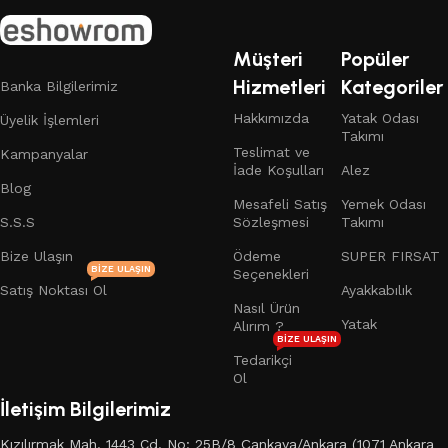
Müşteri
Popüler
Hizmetleri
Kategoriler
Banka Bilgilerimiz
Hakkımızda
Yatak Odası
Üyelik İşlemleri
Takımı
Teslimat ve
Kampanyalar
İade Koşulları
Alez
Blog
Mesafeli Satış
Yemek Odası
S.S.S
Sözleşmesi
Takımı
Bize Ulaşın
Ödeme
SUPER FIRSAT
BIZE ULAŞIN
Seçenekleri
Satış Noktası Ol
Ayakkabılık
Nasıl Ürün
Yatak
Alırım ?
BIZE ULAŞIN
Tedarikçi
Ol
İletişim Bilgilerimiz
Kızılırmak Mah. 1443 Cd. No: 25B/8 Çankaya/Ankara (1071 Ankara