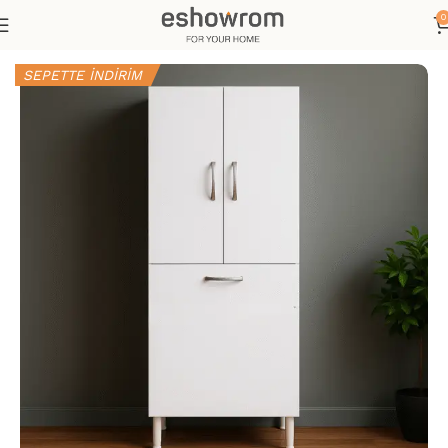
0
Ana Sayfa
Mutfak&Antre
Çok Amaçlı Dolap
SEPETTE İNDİRİM