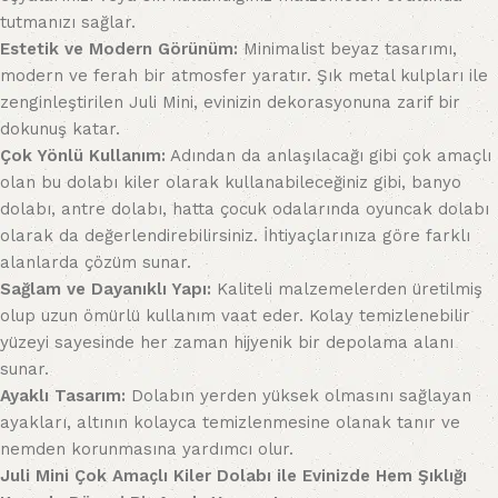
tutmanızı sağlar.
Estetik ve Modern Görünüm:
Minimalist beyaz tasarımı,
modern ve ferah bir atmosfer yaratır. Şık metal kulpları ile
zenginleştirilen Juli Mini, evinizin dekorasyonuna zarif bir
dokunuş katar.
Çok Yönlü Kullanım:
Adından da anlaşılacağı gibi çok amaçlı
olan bu dolabı kiler olarak kullanabileceğiniz gibi, banyo
dolabı, antre dolabı, hatta çocuk odalarında oyuncak dolabı
olarak da değerlendirebilirsiniz. İhtiyaçlarınıza göre farklı
alanlarda çözüm sunar.
Sağlam ve Dayanıklı Yapı:
Kaliteli malzemelerden üretilmiş
olup uzun ömürlü kullanım vaat eder. Kolay temizlenebilir
yüzeyi sayesinde her zaman hijyenik bir depolama alanı
sunar.
Ayaklı Tasarım:
Dolabın yerden yüksek olmasını sağlayan
ayakları, altının kolayca temizlenmesine olanak tanır ve
nemden korunmasına yardımcı olur.
Juli Mini Çok Amaçlı Kiler Dolabı ile Evinizde Hem Şıklığı